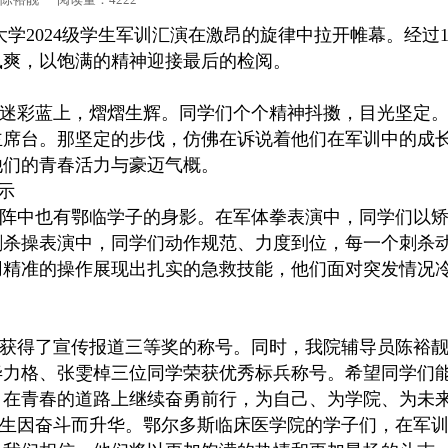
大学2024级学生军训汇演在激昂的旋律中拉开帷幕。经过
飒爽，以饱满的精神迎接最后的检阅。
迷彩蓝上，熠熠生辉。同学们个个精神抖擞，目光坚定
主席台。那坚定的步伐，仿佛在诉说着他们在军训中的成
他们的青春活力与豪迈气概。
示
阵中也有鄂临学子的身影。在军体拳表演中，同学们以
刺杀操表演中，同学们动作规范、力度到位，每一个刺杀
用精准的操作展现出扎实的急救技能，他们面对突发情况
获得了宣传报道三等奖的称号。同时，我院辅导员陈裕
毕力格、张雯棹三位同学荣获优秀标兵称号。希望同学们
，在青春的道路上继续奋勇前行，为自己、为学院、为未
生因奋斗而升华。鄂尔多斯临床医学院的学子们，在军