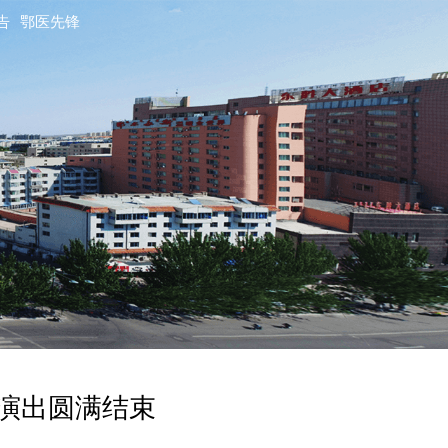
告
鄂医先锋
演出圆满结束