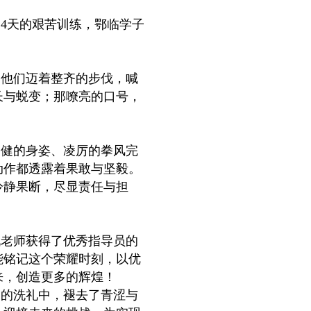
14天的艰苦训练，鄂临学子
。他们迈着整齐的步伐，喊
长与蜕变；那嘹亮的口号，
矫健的身姿、凌厉的拳风完
动作都透露着果敢与坚毅。
冷静果断，尽显责任与担
靓老师获得了优秀指导员的
能铭记这个荣耀时刻，以优
来，创造更多的辉煌！
训的洗礼中，褪去了青涩与