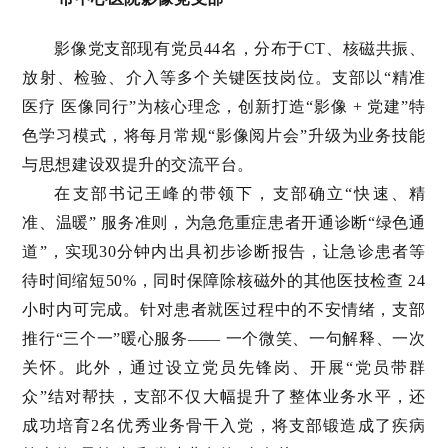
影像党支部现有党员44名，分布于CT、核磁共振、
放射、检验、介入等多个关键医技岗位。支部以“精准
医疗 医像同行”为核心理念，创新打造“影像 + 党建”特
色学习模式，将每月常规“影像阅片会”升级为业务技能
与思想建设双提升的交流平台。
在支部书记王峰的带领下，支部确立“快速、精
准、温暖” 服务准则，为急危重症患者开通诊断“绿色通
道”，实现30分钟内出具初步诊断报告，让急诊患者等
待时间缩短50%，同时保障除核磁外的其他医技检查 24
小时内可完成。
针对患者就医过程中的不安情绪，支部
推行“三个一”暖心服务—— 一个微笑、一句解释、一次
关怀。此外，通过设立党员先锋岗、开展“党员带群
众”结对帮扶，支部不仅大幅提升了整体业务水平，还
成功培育2名优秀业务骨干入党，将支部锻造成了疾病