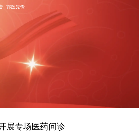
告
鄂医先锋
开展专场医药问诊