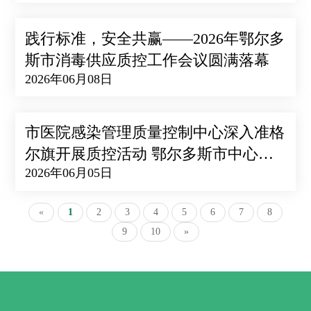
践行标准，安全共赢——2026年鄂尔多
斯市消毒供应质控工作会议圆满落幕
2026年06月08日
市医院感染管理质量控制中心深入准格
尔旗开展质控活动 鄂尔多斯市中心医
2026年06月05日
院订阅号
«
1
2
3
4
5
6
7
8
9
10
»