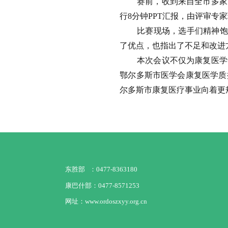
赛前，收到来自全市多家
行8分钟PPT汇报，由评审专
比赛现场，选手们精神饱
了优点，也指出了不足和改进
本次会议不仅为康复医学
鄂尔多斯市医学会康复医学质
尔多斯市康复医疗事业向着更
东胜部 ：0477-8363180
康巴什部：0477-8571253
网址：www.ordoszxyy.org.cn