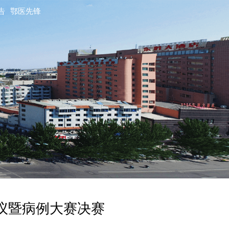
告
鄂医先锋
会议暨病例大赛决赛